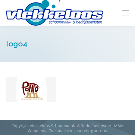
logo4
Copyright Vlekkeloos Schoonmaak- & Bedrijfsdiensten - M&M
Webmedia
Zoekmachine marketing bureau