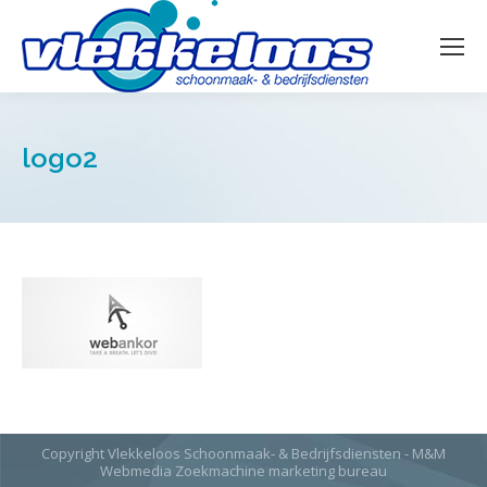
logo2
Copyright Vlekkeloos Schoonmaak- & Bedrijfsdiensten - M&M
Webmedia
Zoekmachine marketing bureau