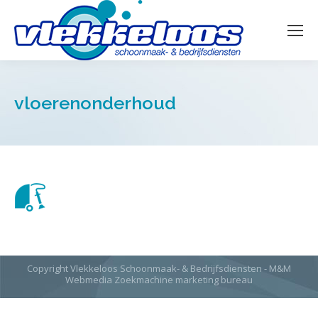
vloerenonderhoud
Copyright Vlekkeloos Schoonmaak- & Bedrijfsdiensten - M&M
Webmedia
Zoekmachine marketing bureau