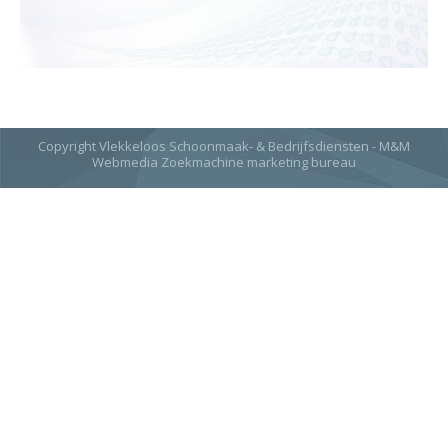
Copyright Vlekkeloos Schoonmaak- & Bedrijfsdiensten - M&M
Webmedia
Zoekmachine marketing bureau